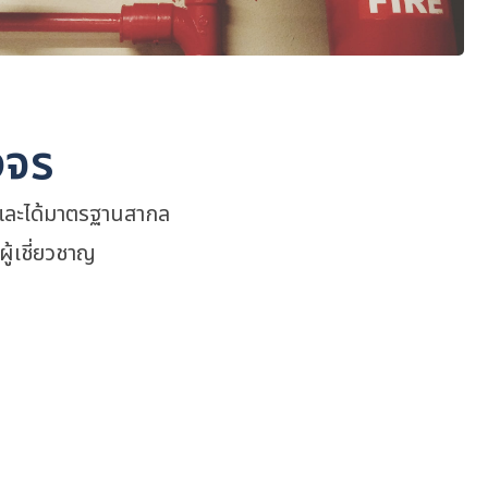
งจร
งและได้มาตรฐานสากล
ู้เชี่ยวชาญ