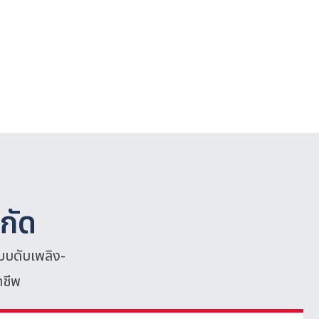
ำกัด
บบดับเพลิง-
าชีพ