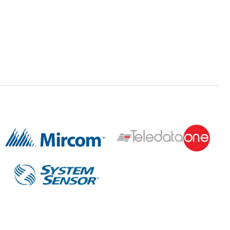
rm bell (BL-6B)
SD-2WP-LED