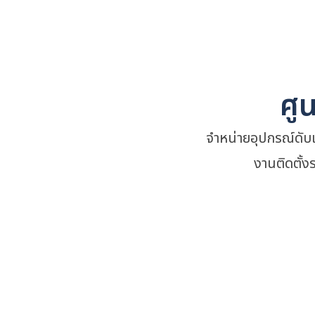
ศู
จำหน่ายอุปกรณ์ดับ
งานติดตั้ง