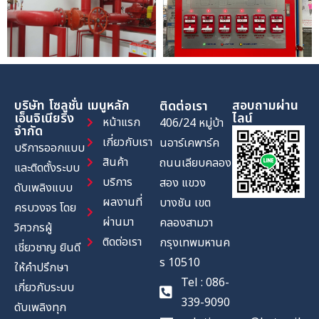
บริษัท โซลูชั่น
เมนูหลัก
สอบถามผ่าน
ติดต่อเรา
เอ็นจิเนียริ่ง
ไลน์
หน้าแรก
406/24 หมู่บ้า
จำกัด
เกี่ยวกับเรา
นอาร์เคพาร์ค
บริการออกแบบ
สินค้า
ถนนเลียบคลอง
และติดตั้งระบบ
บริการ
สอง แขวง
ดับเพลิงแบบ
ผลงานที่
บางชัน เขต
ครบวงจร โดย
ผ่านมา
คลองสามวา
วิศวกรผู้
ติดต่อเรา
กรุงเทพมหานค
เชี่ยวชาญ ยินดี
ร 10510
ให้คำปรึกษา
Tel : 086-
เกี่ยวกับระบบ
339-9090
ดับเพลิงทุก