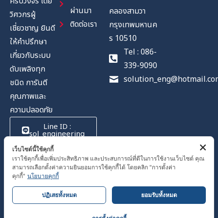
ครบวงจร โดย
ผ่านมา
คลองสามวา
วิศวกรผู้
ติดต่อเรา
กรุงเทพมหานค
เชี่ยวชาญ ยินดี
ร 10510
ให้คำปรึกษา
Tel : 086-
เกี่ยวกับระบบ
339-9090
ดับเพลิงทุก
solution_eng@hotmail.co
ชนิด การันตี
คุณภาพและ
ความปลอดภัย
Line ID :
sol_engineering
เว็บไซต์นี้ใช้คุกกี้
เราใช้คุกกี้เพื่อเพิ่มประสิทธิภาพ และประสบการณ์ที่ดีในการใช้งานเว็บไซต์ คุณ
สามารถเลือกตั้งค่าความยินยอมการใช้คุกกี้ได้ โดยคลิก "การตั้งค่า
นโยบายความเป็นส่วนตัว
คุกกี้"
นโยบายคุกกี้
COPYRIGHT©
1
ปฏิเสธทั้งหมด
ยอมรับทั้งหมด
SOLUTIONENGINEERING –
ติดต่อสอบถาม
ALL RIGHTS RESERVED.