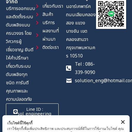
จำกัด
เกี่ยวกับเรา
นอาร์เคพาร์ค
บริการออกแบบ
สินค้า
ถนนเลียบคลอง
และติดตั้งระบบ
บริการ
สอง แขวง
ดับเพลิงแบบ
ผลงานที่
บางชัน เขต
ครบวงจร โดย
ผ่านมา
คลองสามวา
วิศวกรผู้
ติดต่อเรา
กรุงเทพมหานค
เชี่ยวชาญ ยินดี
ร 10510
ให้คำปรึกษา
Tel : 086-
เกี่ยวกับระบบ
339-9090
ดับเพลิงทุก
solution_eng@hotmail.co
ชนิด การันตี
คุณภาพและ
ความปลอดภัย
Line ID :
sol_engineering
เว็บไซต์นี้ใช้คุกกี้
เราใช้คุกกี้เพื่อเพิ่มประสิทธิภาพ และประสบการณ์ที่ดีในการใช้งานเว็บไซต์ คุณ