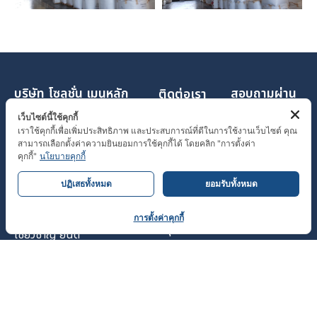
บริษัท โซลูชั่น
เมนูหลัก
สอบถามผ่าน
ติดต่อเรา
เอ็นจิเนียริ่ง
ไลน์
หน้าแรก
406/24 หมู่บ้า
จำกัด
เว็บไซต์นี้ใช้คุกกี้
เกี่ยวกับเรา
นอาร์เคพาร์ค
เราใช้คุกกี้เพื่อเพิ่มประสิทธิภาพ และประสบการณ์ที่ดีในการใช้งานเว็บไซต์ คุณ
บริการออกแบบ
สามารถเลือกตั้งค่าความยินยอมการใช้คุกกี้ได้ โดยคลิก "การตั้งค่า
สินค้า
ถนนเลียบคลอง
และติดตั้งระบบ
คุกกี้"
นโยบายคุกกี้
บริการ
สอง แขวง
ดับเพลิงแบบ
1
ปฏิเสธทั้งหมด
ยอมรับทั้งหมด
ผลงานที่
บางชัน เขต
ครบวงจร โดย
ติดต่อสอบถาม
ผ่านมา
คลองสามวา
วิศวกรผู้
การตั้งค่าคุกกี้
ติดต่อเรา
กรุงเทพมหานค
O
เชี่ยวชาญ ยินดี
ร 10510
p
ให้คำปรึกษา
Tel : 086-
e
เกี่ยวกับระบบ
339-9090
n
ดับเพลิงทุก
solution_eng@hotmail.co
c
ชนิด การันตี