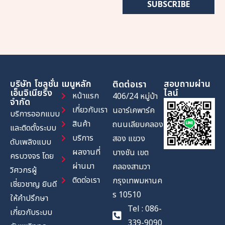
SUBSCRIBE
บริษัท โซลูชั่น
เมนูหลัก
สอบถามผ่าน
ติดต่อเรา
เอ็นจิเนียริ่ง
ไลน์
หน้าแรก
406/24 หมู่บ้า
จำกัด
เกี่ยวกับเรา
นอาร์เคพาร์ค
บริการออกแบบ
สินค้า
ถนนเลียบคลอง
และติดตั้งระบบ
บริการ
สอง แขวง
ดับเพลิงแบบ
ผลงานที่
บางชัน เขต
ครบวงจร โดย
ผ่านมา
คลองสามวา
วิศวกรผู้
ติดต่อเรา
กรุงเทพมหานค
เชี่ยวชาญ ยินดี
ร 10510
ให้คำปรึกษา
Tel : 086-
เกี่ยวกับระบบ
339-9090