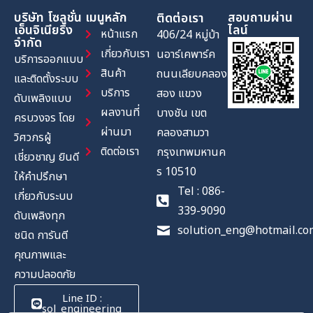
บริษัท โซลูชั่น
เมนูหลัก
สอบถามผ่าน
ติดต่อเรา
เอ็นจิเนียริ่ง
ไลน์
หน้าแรก
406/24 หมู่บ้า
จำกัด
เกี่ยวกับเรา
นอาร์เคพาร์ค
บริการออกแบบ
สินค้า
ถนนเลียบคลอง
และติดตั้งระบบ
บริการ
สอง แขวง
ดับเพลิงแบบ
ผลงานที่
บางชัน เขต
ครบวงจร โดย
ผ่านมา
คลองสามวา
วิศวกรผู้
ติดต่อเรา
กรุงเทพมหานค
เชี่ยวชาญ ยินดี
ร 10510
ให้คำปรึกษา
Tel : 086-
เกี่ยวกับระบบ
339-9090
ดับเพลิงทุก
solution_eng@hotmail.co
ชนิด การันตี
คุณภาพและ
ความปลอดภัย
Line ID :
sol_engineering